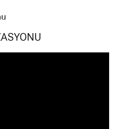
nu
ZASYONU