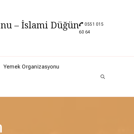
nu – İslami Düğün
0551 015
60 64
Yemek Organizasyonu
n