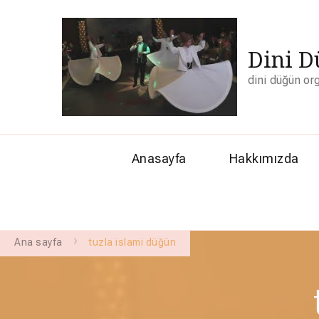
Dini D
dini düğün or
Anasayfa
Hakkımızda
Ana sayfa
tuzla islami düğün