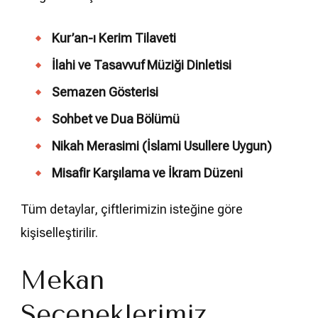
Kur’an-ı Kerim Tilaveti
İlahi ve Tasavvuf Müziği Dinletisi
Semazen Gösterisi
Sohbet ve Dua Bölümü
Nikah Merasimi (İslami Usullere Uygun)
Misafir Karşılama ve İkram Düzeni
Tüm detaylar, çiftlerimizin isteğine göre
kişiselleştirilir.
Mekan
Seçeneklerimiz