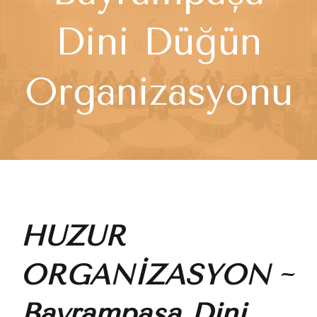
Dini Düğün
Organizasyonu
HUZUR
ORGANİZASYON
~
Bayrampaşa Dini