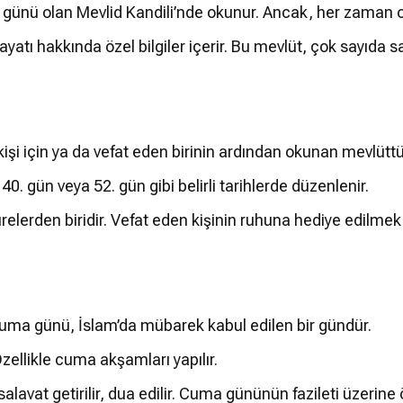
2. günü olan Mevlid Kandili’nde okunur. Ancak, her zaman o
 hakkında özel bilgiler içerir. Bu mevlüt, çok sayıda salav
kişi için ya da vefat eden birinin ardından okunan mevlüttü
 40. gün veya 52. gün gibi belirli tarihlerde düzenlenir.
relerden biridir. Vefat eden kişinin ruhuna hediye edilme
uma günü, İslam’da mübarek kabul edilen bir gündür.
ellikle cuma akşamları yapılır.
salavat getirilir, dua edilir. Cuma gününün fazileti üzerin