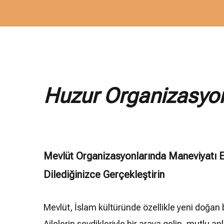
Huzur Organizasyon
Mevlüt Organizasyonlarında Maneviyatı E
Dilediğinizce Gerçekleştirin
Mevlüt, İslam kültüründe özellikle yeni doğan b
Ailelerin sevdikleriyle bir araya gelip, mutlu a