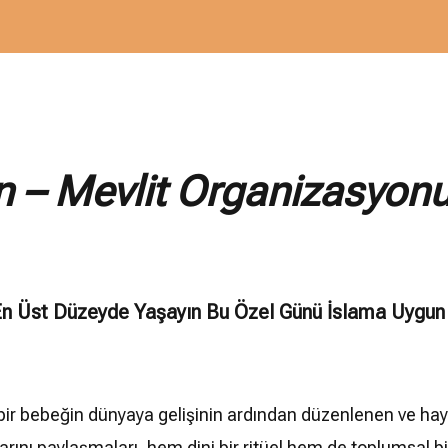
 – Mevlit Organizasyon
n Üst Düzeyde Yaşayın Bu Özel Günü İslama Uygun 
ir bebeğin dünyaya gelişinin ardından düzenlenen ve hayırlı
nlarını paylaşmaları, hem dini bir ritüel hem de toplumsal b