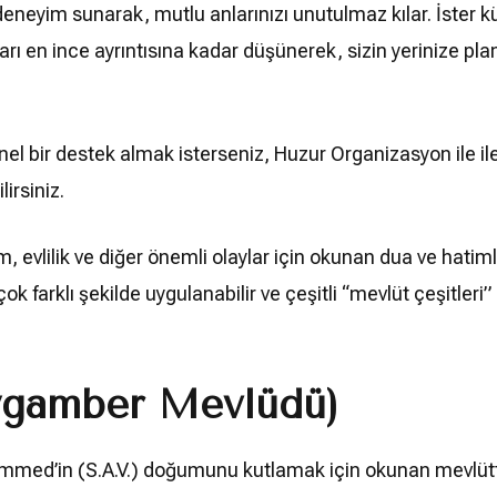
yim sunarak, mutlu anlarınızı unutulmaz kılar. İster küçük
arı en ince ayrıntısına kadar düşünerek, sizin yerinize 
el bir destek almak isterseniz, Huzur Organizasyon ile il
lirsiniz.
evlilik ve diğer önemli olaylar için okunan dua ve hatimleri
rçok farklı şekilde uygulanabilir ve çeşitli “mevlüt çeşitler
ygamber Mevlüdü)
med’in (S.A.V.) doğumunu kutlamak için okunan mevlütt