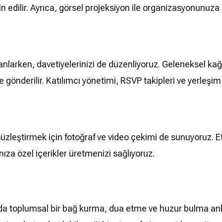
in edilir. Ayrıca, görsel projeksiyon ile organizasyonunuza
rken, davetiyelerinizi de düzenliyoruz. Geleneksel kağıt d
ze gönderilir. Katılımcı yönetimi, RSVP takipleri ve yerleşi
leştirmek için fotoğraf ve video çekimi de sunuyoruz. Et
za özel içerikler üretmenizi sağlıyoruz.
da toplumsal bir bağ kurma, dua etme ve huzur bulma anl