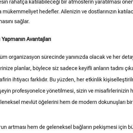
sin rahatça katılabileceği bir atmosferin yaratılması önem
ükemmeliyet hedefler. Ailenizin ve dostlarınızın katılaca
asını sağlar.
 Yapmanın Avantajları
tüm organizasyon sürecinde yanınızda olacak ve her detayı 
inize planlar, böylece siz sadece keyifli anların tadını çıka
irin ihtiyacı farklıdır. Bu yüzden, her etkinlik kişiselleştiri
şeyin profesyonelce yönetilmesi, sizin ve misafirlerinizin 
neksel mevlüt öğelerini hem de modern dokunuşları bir a
run artması hem de geleneksel bağların pekişmesi için b