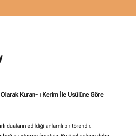
u
Olarak Kuran- ı Kerim İle Usülüne Göre
 duaların edildiği anlamlı bir törendir.
ir bağ oluşturma fırsatıdır. Bu özel anların daha